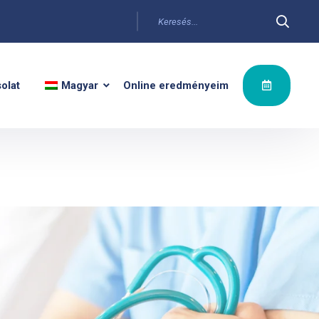
olat
Magyar
Online eredményeim