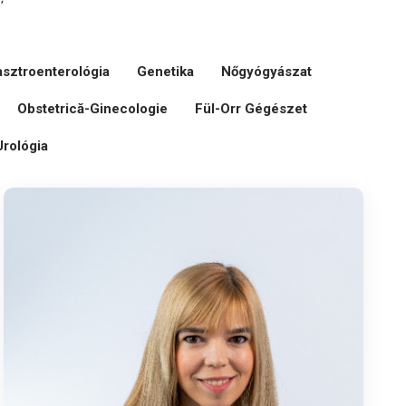
sztroenterológia
Genetika
Nőgyógyászat
Obstetrică-Ginecologie
Fül-Orr Gégészet
Urológia