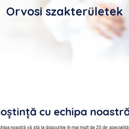
Orvosi szakterületek
noștință cu echipa noastr
chipa noastră vă stă la dispoziție în mai mult de 20 de specialităț