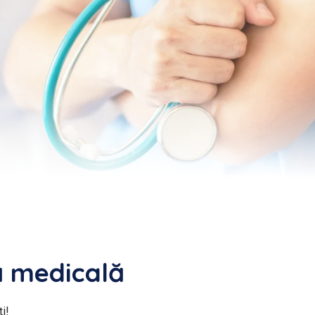
ă medicală
i!