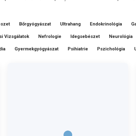
szet
Bőrgyógyászat
Ultrahang
Endokrinológia
Ga
i Vizsgálatok
Nefrologie
Idegsebészet
Neurológia
dia
Gyermekgyógyászat
Psihiatrie
Pszichológia