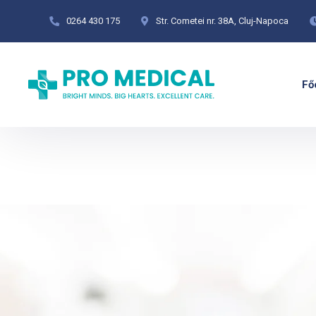
0264 430 175
Str. Cometei nr. 38A, Cluj-Napoca
Fő