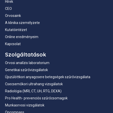
Hírek
CEO
Orvosaink
A klinika személyzete
Kutatóintézet
Online eredményeim
Kapcsolat
Szolgáltatások
Orvosi analízis laboratorium
Genetikai szűrővizsgálatok
Újszülöttkori anyagcsere betegségek szűrővizsgálata
Csecsemőkori ultrahang vizsgálatok
Radiológia (MRI, CT, UH, RTG, DEXA)
Pro Health- prevenciós szűrőcsomagok
Munkaorvosi vizsgálatok
Oncompass