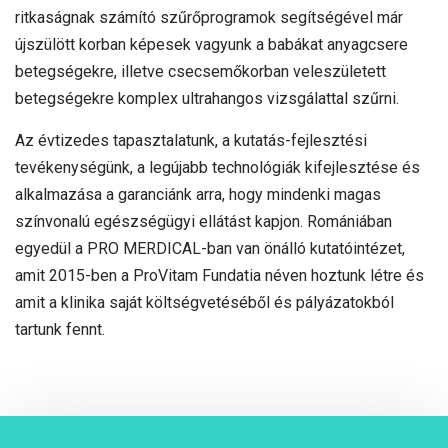
ritkaságnak számító szűrőprogramok segítségével már
újszülött korban képesek vagyunk a babákat anyagcsere
betegségekre, illetve csecsemőkorban veleszületett
betegségekre komplex ultrahangos vizsgálattal szűrni.
Az évtizedes tapasztalatunk, a kutatás-fejlesztési
tevékenységünk, a legújabb technológiák kifejlesztése és
alkalmazása a garanciánk arra, hogy mindenki magas
színvonalú egészségügyi ellátást kapjon. Romániában
egyedül a PRO MERDICAL-ban van önálló kutatóintézet,
amit 2015-ben a ProVitam Fundatia néven hoztunk létre és
amit a klinika saját költségvetéséből és pályázatokból
tartunk fennt.