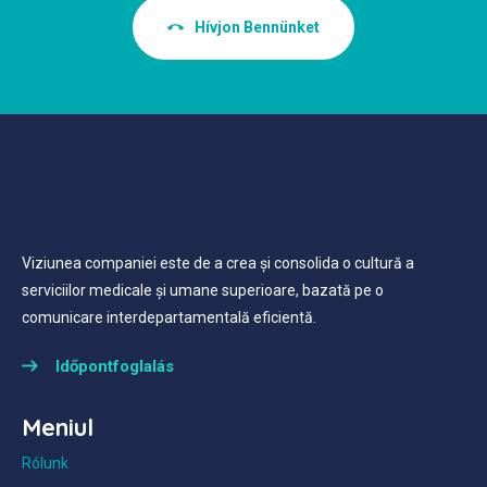
Hívjon Bennünket
Viziunea companiei este de a crea și consolida o cultură a
serviciilor medicale și umane superioare, bazată pe o
comunicare interdepartamentală eficientă.
Időpontfoglalás
Meniul
Rólunk