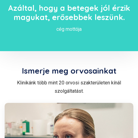
Azáltal, hogy a betegek jól érzik
magukat, erősebbek leszünk.
cég mottója
Ismerje meg orvosainkat
Klinikánk több mint 20 orvosi szakterületen kínál
szolgáltatást.