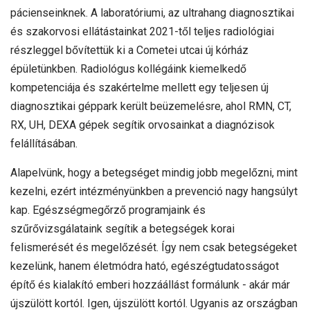
pácienseinknek. A laboratóriumi, az ultrahang diagnosztikai
és szakorvosi ellátástainkat 2021-től teljes radiológiai
részleggel bővítettük ki a Cometei utcai új kórház
épületünkben. Radiológus kollégáink kiemelkedő
kompetenciája és szakértelme mellett egy teljesen új
diagnosztikai géppark került beüzemelésre, ahol RMN, CT,
RX, UH, DEXA gépek segítik orvosainkat a diagnózisok
felállításában.
Alapelvünk, hogy a betegséget mindig jobb megelőzni, mint
kezelni, ezért intézményünkben a prevenció nagy hangsúlyt
kap. Egészségmegőrző programjaink és
szűrővizsgálataink segítik a betegségek korai
felismerését és megelőzését. Így nem csak betegségeket
kezelünk, hanem életmódra ható, egészégtudatosságot
építő és kialakító emberi hozzáállást formálunk - akár már
újszülött kortól. Igen, újszülött kortól. Ugyanis az országban