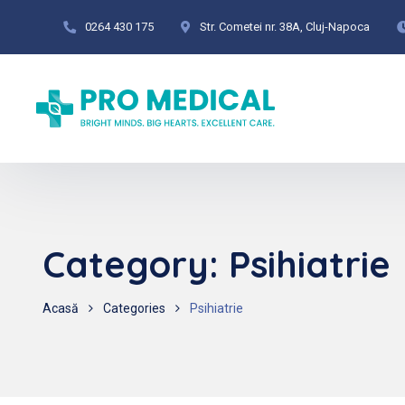
0264 430 175
Str. Cometei nr. 38A, Cluj-Napoca
Category:
Psihiatrie
Acasă
Categories
Psihiatrie