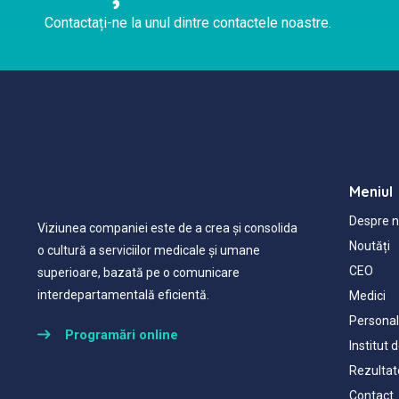
Contactați-ne la unul dintre contactele noastre.
Meniul
Despre n
Viziunea companiei este de a crea și consolida
Noutăți
o cultură a serviciilor medicale și umane
CEO
superioare, bazată pe o comunicare
interdepartamentală eficientă.
Medici
Personalu
Programări online
Institut 
Rezultat
Contact