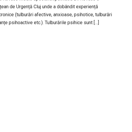
dețean de Urgență Cluj unde a dobândit experiență
ronice (tulburări afective, anxioase, psihotice, tulburări
nțe psihoactive etc.). Tulburările psihice sunt […]