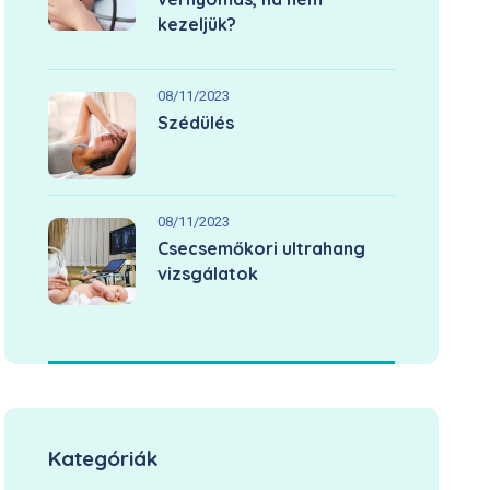
kezeljük?
08/11/2023
Szédülés
08/11/2023
Csecsemőkori ultrahang
vizsgálatok
Kategóriák