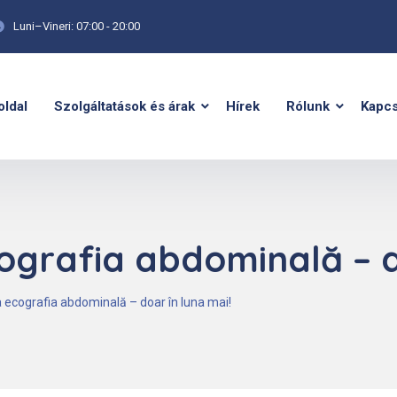
Luni–Vineri: 07:00 - 20:00
oldal
Szolgáltatások és árak
Hírek
Rólunk
Kapcs
ografia abdominală – d
a ecografia abdominală – doar în luna mai!