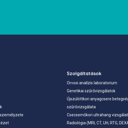
Szolgáltatások
Orvosi analízis laboratorium
Genetikai szűrővizsgálatok
Újszülöttkori anyagcsere betegsé
k
szűrővizsgálata
a személyzete
Csecsemőkori ultrahang vizsgála
tézet
Radiológia (MRI, CT, UH, RTG, DEX