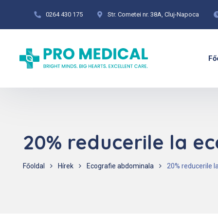
0264 430 175
Str. Cometei nr. 38A, Cluj-Napoca
Fő
20% reducerile la ec
Főoldal
Hírek
Ecografie abdominala
20% reducerile l