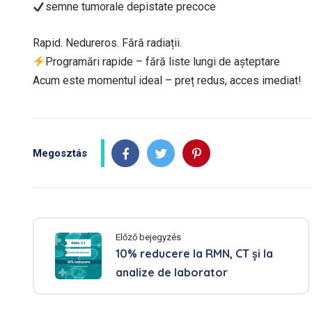
semne tumorale depistate precoce
Rapid. Nedureros. Fără radiații.
Programări rapide – fără liste lungi de așteptare
Acum este momentul ideal – preț redus, acces imediat!
Megosztás
Előző bejegyzés
10% reducere la RMN, CT și la
analize de laborator