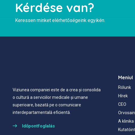
Kérdése van?
Keressen minket elérhetőségeink egyikén.
Meniul
Rólunk
Viziunea companiei este de a crea și consolida
Hírek
o cultură a serviciilor medicale și umane
CEO
superioare, bazată pe o comunicare
interdepartamentală eficientă.
Orvosain
A klinik
Időpontfoglalás
Kutatóin