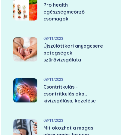
Pro health
egészségmeőrző
csomagok
08/11/2023
Újszülöttkori anyagcsere
betegségek
szűrővizsgálata
08/11/2023
Csontritkulás -
csontritkulás okai,
kivizsgálása, kezelése
08/11/2023
Mit okozhat a magas
vérnyomás, ha nem