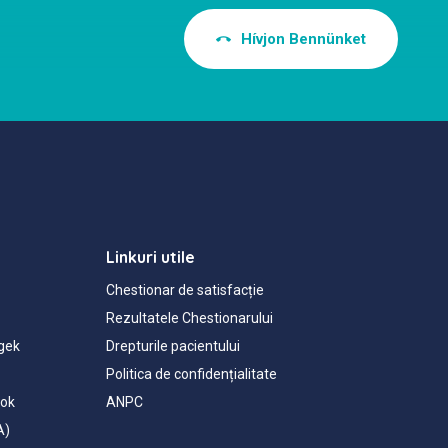
Hívjon Bennünket
Linkuri utile
Chestionar de satisfacție
Rezultatele Chestionarului
gek
Drepturile pacientului
Politica de confidențialitate
tok
ANPC
A)