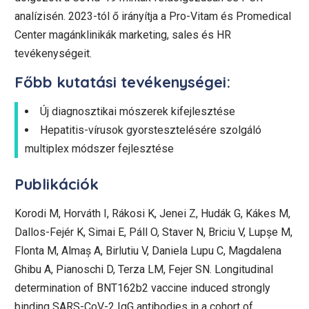
analízisén. 2023-tól ő irányítja a Pro-Vitam és Promedical
Center magánklinikák marketing, sales és HR
tevékenységeit.
Főbb kutatási tevékenységei:
Új diagnosztikai mószerek kifejlesztése
Hepatitis-vírusok gyorstesztelésére szolgáló
multiplex módszer fejlesztése
Publikációk
Korodi M, Horváth I, Rákosi K, Jenei Z, Hudák G, Kákes M,
Dallos-Fejér K, Simai E, Páll O, Staver N, Briciu V, Lupșe M,
Flonta M, Almaș A, Birlutiu V, Daniela Lupu C, Magdalena
Ghibu A, Pianoschi D, Terza LM, Fejer SN. Longitudinal
determination of BNT162b2 vaccine induced strongly
binding SARS-CoV-2 IgG antibodies in a cohort of