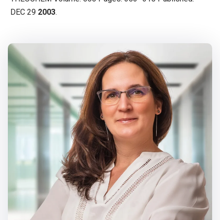
DEC 29
2003
.