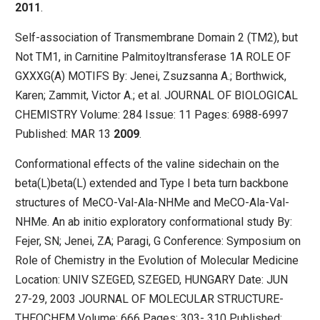
2011
.
Self-association of Transmembrane Domain 2 (TM2), but
Not TM1, in Carnitine Palmitoyltransferase 1A ROLE OF
GXXXG(A) MOTIFS By: Jenei, Zsuzsanna A.; Borthwick,
Karen; Zammit, Victor A.; et al. JOURNAL OF BIOLOGICAL
CHEMISTRY Volume: 284 Issue: 11 Pages: 6988-6997
Published: MAR 13
2009
.
Conformational effects of the valine sidechain on the
beta(L)beta(L) extended and Type I beta turn backbone
structures of MeCO-Val-Ala-NHMe and MeCO-Ala-Val-
NHMe. An ab initio exploratory conformational study By:
Fejer, SN; Jenei, ZA; Paragi, G Conference: Symposium on
Role of Chemistry in the Evolution of Molecular Medicine
Location: UNIV SZEGED, SZEGED, HUNGARY Date: JUN
27-29, 2003 JOURNAL OF MOLECULAR STRUCTURE-
THEOCHEM Volume: 666 Pages: 303- 310 Published: