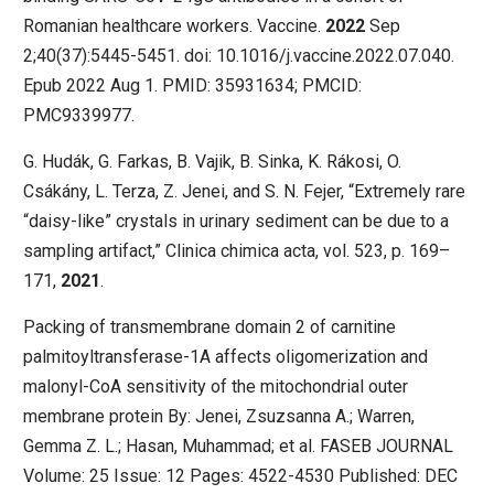
Romanian healthcare workers. Vaccine.
2022
Sep
2;40(37):5445-5451. doi: 10.1016/j.vaccine.2022.07.040.
Epub 2022 Aug 1. PMID: 35931634; PMCID:
PMC9339977.
G. Hudák, G. Farkas, B. Vajik, B. Sinka, K. Rákosi, O.
Csákány, L. Terza, Z. Jenei, and S. N. Fejer, “Extremely rare
“daisy-like” crystals in urinary sediment can be due to a
sampling artifact,” Clinica chimica acta, vol. 523, p. 169–
171,
2021
.
Packing of transmembrane domain 2 of carnitine
palmitoyltransferase-1A affects oligomerization and
malonyl-CoA sensitivity of the mitochondrial outer
membrane protein By: Jenei, Zsuzsanna A.; Warren,
Gemma Z. L.; Hasan, Muhammad; et al. FASEB JOURNAL
Volume: 25 Issue: 12 Pages: 4522-4530 Published: DEC