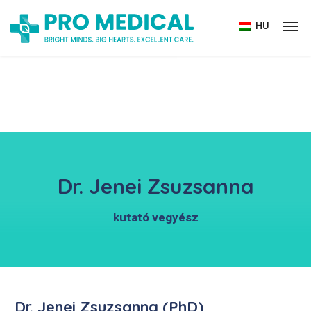
HU
Dr. Jenei Zsuzsanna
kutató vegyész
Dr. Jenei Zsuzsanna (PhD)